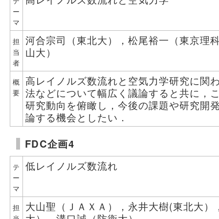
テ
ー
マ
河合宗司（東北大），松尾裕一（東京理
担
山大）
当
者
高レイノルズ数流れと空気力学研究に関
概
法などについて幅広く議論すると共に，
要
研究動向を俯瞰し，今後の課題や研究開
論する機会としたい．
FDC企画4
低レイノルズ数流れ
テ
ー
マ
大山聖（ＪＡＸＡ），永井大樹(東北大）
担
大），溝口誠（防衛大）
当