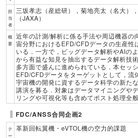
三坂孝志（産総研），菊地亮太（名大）
担
（JAXA）
当
者
近年の計測/解析に係る手法や周辺機器の
概
宙分野におけるEFD/CFDデータの生産
要
いる．一方で，ビッグデータ解析やAIの
から有益な知見を抽出するデータ解析技
多方面で盛んに進められている．本セッ
EFD/CFDデータをターゲットとして，
宇宙機の開発に資するデータ科学の新た
講演を募る．対象はデータマイニングや
リングや可視化等も含めてポスト処理全
FDC/ANSS合同企画2
革新回転翼機・eVTOL機の空力的課題
テ
ー