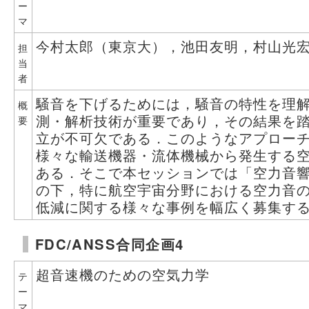
ー
マ
今村太郎（東京大），池田友明，村山光宏（
担
当
者
騒音を下げるためには，騒音の特性を理
概
測・解析技術が重要であり，その結果を
要
立が不可欠である．このようなアプロー
様々な輸送機器・流体機械から発生する
ある．そこで本セッションでは「空力音
の下，特に航空宇宙分野における空力音
低減に関する様々な事例を幅広く募集す
FDC/ANSS合同企画4
超音速機のための空気力学
テ
ー
マ