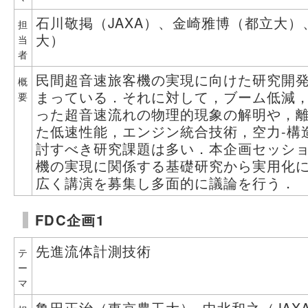
石川敬掲（JAXA）、金崎雅博（都立大
担
大）
当
者
民間超音速旅客機の実現に向けた研究開
概
まっている．それに対して，ブーム低減
要
った超音速流れの物理的現象の解明や，
た低速性能，エンジン統合技術，空力-構
討すべき研究課題は多い．本企画セッシ
機の実現に関係する基礎研究から実用化
広く講演を募集し多面的に議論を行う．
FDC企画1
先進流体計測技術
テ
ー
マ
亀田正治（東京農工大）, 中北和之（JAX