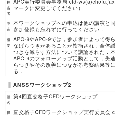
APC実行委員会事務局 cfd-ws(a)chofu.jax
担
マークに変更してください）
当
者
本ワークショップへの申込は他の講演と
申
参加登録も忘れずに行ってください．
込
APC-8やAPC-9では，参加者によって
概
なばらつきがあることが指摘され，全体
要
つきを減らす方法について議論された．
APC-9のフォローアップ活動として，失
らつきやその改善につながる考察結果等
る．
ANSSワークショップ2
第4回直交格子CFDワークショップ
題
名
直交格子CFDワークショップ実行委員会 ca
担