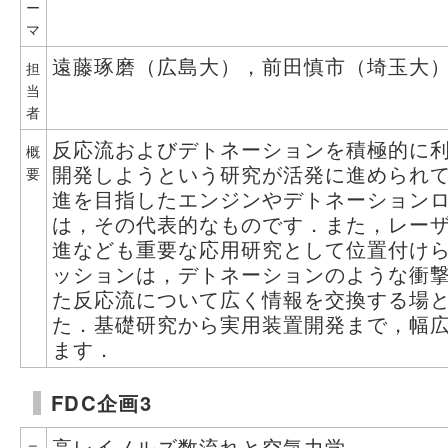
ー
マ
遠藤琢磨（広島大），前田慎市（埼玉大），
担
当
者
反応流およびデトネーションを積極的に
概
開発しようという研究が活発に進められ
要
進を目指したエンジンやデトネーション
は，その代表的なものです．また，レー
進なども重要な応用研究として位置付け
ッションは，デトネーションのような衝
た反応流について広く情報を交換する場
た．基礎研究から実用装置開発まで，幅
ます．
FDC企画3
高レイノルズ数流れと空気力学