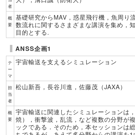
者
基礎研究からMAV，惑星飛行機，魚周り
概
数流れに関するさまざまな講演を集め，
要
目的とする.
ANSS企画1
宇宙輸送を支えるシミュレーション
テ
ー
マ
松山新吾，長谷川進，佐藤茂（JAXA）
担
当
者
宇宙輸送に関連したシミュレーションは
概
焼），衝撃波，乱流，など複数の分野が
要
ックである．そのため，本セッションは
ちであるが，あえて多分野からの講演を1