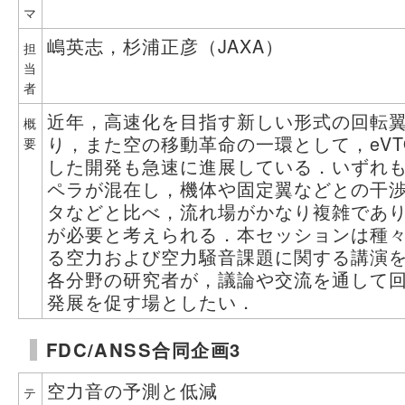
マ
嶋英志，杉浦正彦（JAXA）
担
当
者
近年，高速化を目指す新しい形式の回転
概
り，また空の移動革命の一環として，eVT
要
した開発も急速に進展している．いずれ
ペラが混在し，機体や固定翼などとの干
タなどと比べ，流れ場がかなり複雑であ
が必要と考えられる．本セッションは種
る空力および空力騒音課題に関する講演
各分野の研究者が，議論や交流を通して
発展を促す場としたい．
FDC/ANSS合同企画3
空力音の予測と低減
テ