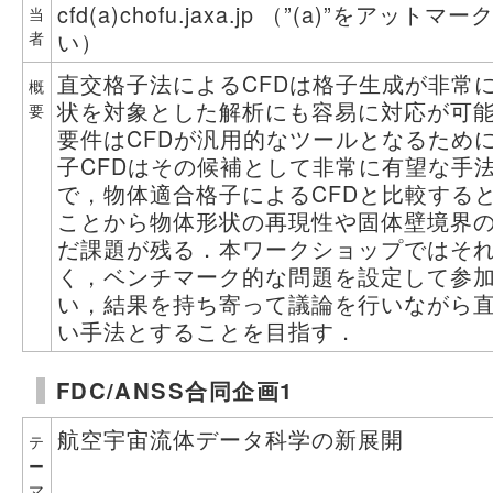
cfd(a)chofu.jaxa.jp （”(a)”をア
当
い）
者
直交格子法によるCFDは格子生成が非常
概
状を対象とした解析にも容易に対応が可
要
要件はCFDが汎用的なツールとなるため
子CFDはその候補として非常に有望な手
で，物体適合格子によるCFDと比較する
ことから物体形状の再現性や固体壁境界
だ課題が残る．本ワークショップではそ
く，ベンチマーク的な問題を設定して参
い，結果を持ち寄って議論を行いながら直
い手法とすることを目指す．
FDC/ANSS合同企画1
航空宇宙流体データ科学の新展開
テ
ー
マ