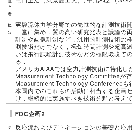
担
当
者
実験流体力学分野での先進的な計測技術
概
一堂に集め，質の高い研究発表と議論の
要
計測や画像計測など，汎用的計測技術の
測技術だけでなく，極短時間計測や超高
いは飛行試験計測技術などの極限環境で
る．
アメリカAIAAでは空力計測技術に特化したAe
Measurement Technology Committee
Measurement Technology Confer
本国内でのこれらの活動に相当する企画
け，継続的に実施すべき技術分野と考え
FDC企画2
反応流およびデトネーションの基礎と応
テ