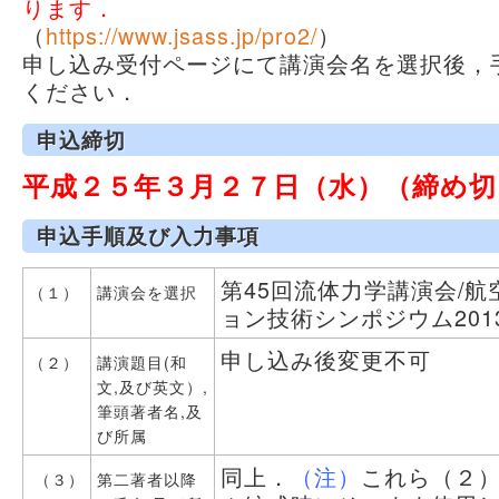
ります．
（
https://www.jsass.jp/pro2/
）
申し込み受付ページにて講演会名を選択後，
ください．
申込締切
平成２５年３月２７日（水）（締め
申込手順及び入力事項
第45回流体力学講演会/
（１）
講演会を選択
ョン技術シンポジウム201
申し込み後変更不可
（２）
講演題目(和
文,及び英文）,
筆頭著者名,及
び所属
同上．
（注）
これら（２）
（３）
第二著者以降