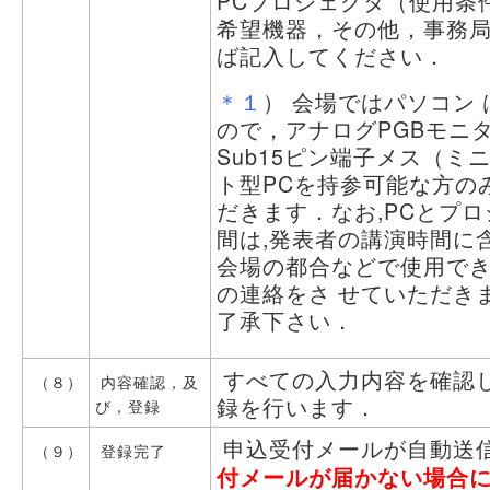
PCプロジェクタ（使用条
希望機器，その他，事務局
ば記入してください．
＊１
） 会場ではパソコン
ので，アナログPGBモニタ
Sub15ピン端子メス（ミ
ト型PCを持参可能な方の
だきます．なお,PCとプ
間は,発表者の講演時間に
会場の都合などで使用でき
の連絡をさ せていただき
了承下さい．
すべての入力内容を確認
（８）
内容確認，及
録を行います．
び，登録
申込受付メールが自動送
（９）
登録完了
付メールが届かない場合