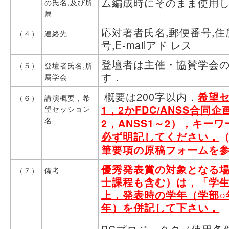
ム編成時にそのまま使用
の氏名,及び所
属
応対著者氏名,郵便番号,住所
（４）
連絡先
号,E-mailアド レス
登壇者は主催・協賛学会
（５）
登壇者氏名,所
す．
属学会
概要は200字以内．
希望
（６）
講演概要，希
1，2かFDC/ANSS合同企
望セッション
名
2，ANSS1～2），キー
必ず明記してください．
筆要項の原稿フォームを
優秀発表賞の対象となる
（７）
備考
士課程も含む）は，「学
上，発表時の学年（学部○
年）を併記して下さい．