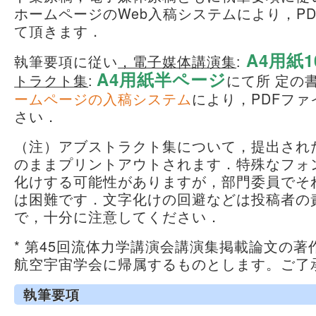
ホームページのWeb入稿システムにより，P
て頂きます．
A4用紙
執筆要項に従い
，電子媒体講演集
:
A4用紙半ページ
トラクト集
:
にて所 定の
ームページの入稿システム
により，PDFフ
さい．
（注）アブストラクト集について，提出された
のままプリントアウトされます．特殊なフォ
化けする可能性がありますが，部門委員でそ
は困難です．文字化けの回避などは投稿者の
で，十分に注意してください．
* 第45回流体力学講演会講演集掲載論文の
航空宇宙学会に帰属するものとします。ご了
執筆要項