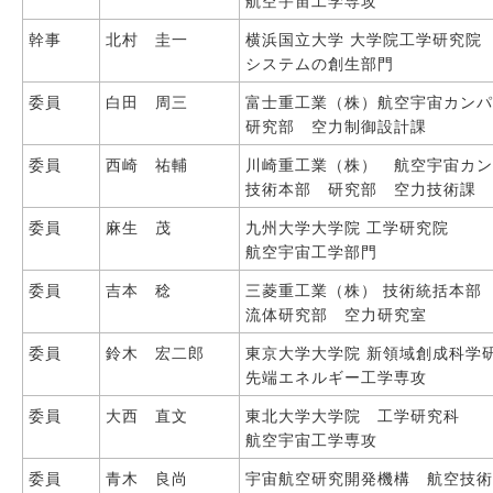
航空宇宙工学専攻
幹事
北村 圭一
横浜国立大学 大学院工学研究院
システムの創生部門
委員
白田 周三
富士重工業（株）航空宇宙カン
研究部 空力制御設計課
委員
西崎 祐輔
川崎重工業（株） 航空宇宙カ
技術本部 研究部 空力技術課
委員
麻生 茂
九州大学大学院 工学研究院
航空宇宙工学部門
委員
吉本 稔
三菱重工業（株） 技術統括本部
流体研究部 空力研究室
委員
鈴木 宏二郎
東京大学大学院 新領域創成科学
先端エネルギー工学専攻
委員
大西 直文
東北大学大学院 工学研究科
航空宇宙工学専攻
委員
青木 良尚
宇宙航空研究開発機構 航空技