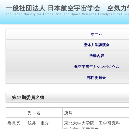
一般社団法人 日本航空宇宙学会 空気力
The Japan Society for Aeronautical and Space Sciences Aerodynamics Divi
メインメニュー
メインコンテンツへ移動
サブコンテンツへ移動
ホーム
流体力学講演会
活動内容
航空宇宙空力シンポジウム
部門委員会
第47期委員名簿
氏 名
所属
委員長
浅井 圭介
東北大学大学院 工学研究科