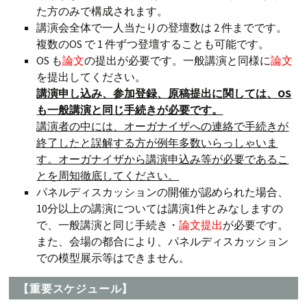
た方のみで構成されます。
講演会全体で一人当たりの登壇数は 2 件までです。
複数のOS で 1 件ずつ登壇することも可能です。
OS も
論文
の提出が必要です。一般講演と同様に
論文
を提出してください。
講演申し込み、参加登録、原稿提出に関しては、OS
も一般講演と同じ手続きが必要です。
講演者の中には、オーガナイザへの連絡で手続きが
終了したと誤解する方が例年多数いらっしゃいま
す。オーガナイザから講演申込み等が必要であるこ
とを周知徹底してください。
パネルディスカッションの開催が認められた場合、
10分以上の講演については講演1件とみなしますの
で、一般講演と同じ手続き・
論文提出
が必要です。
また、会場の都合により、パネルディスカッション
での模型展示等はできません。
【重要スケジュール】