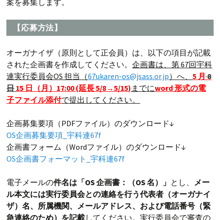
案を募集します。
【応募方法】
オーガナイザ（原則として正会員）は、以下の項目が記載
された企画書を作成してください。
企画書は、第 67回宇科
連実行委員会OS 担当（
67ukaren-os@jsass.or.jp
）へ、
5 月
8
日
15 日（月）17:00 (延長 5/8→5/15)
までに
word 形式の電
子ファイル添付
で提出してください。
企画募集要項（PDFファイル）のダウンロード↓
OS企画募集要項_宇科連67f
企画書フォーム（Wordファイル）のダウンロード↓
OS企画書フォーマット_宇科連67f
電子メールの
件名は「OS 企画書：（OS 名）」
とし、
メー
ル本文には実行委員会との連絡を行う代表者（オーガナイ
ザ）名、所属機関、メールアドレス、
および電話番号（緊
急連絡のため）を記載
してください。実行委員会で審査の