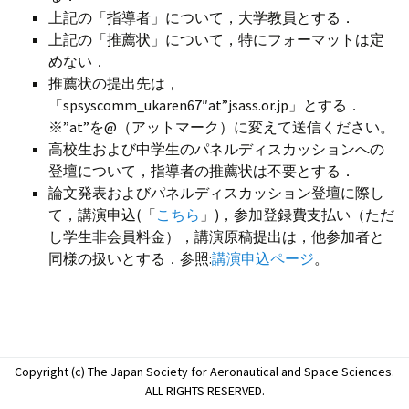
上記の「指導者」について，大学教員とする．
上記の「推薦状」について，特にフォーマットは定
めない．
推薦状の提出先は，
「spsyscomm_ukaren67″at”jsass.or.jp」とする．
※”at”を@（アットマーク）に変えて送信ください。
高校生および中学生のパネルディスカッションへの
登壇について，指導者の推薦状は不要とする．
論文発表およびパネルディスカッション登壇に際し
て，講演申込(「
こちら
」)，参加登録費支払い（ただ
し学生非会員料金），講演原稿提出は，他参加者と
同様の扱いとする．参照:
講演申込ページ
。
Copyright (c) The Japan Society for Aeronautical and Space Sciences.
ALL RIGHTS RESERVED.