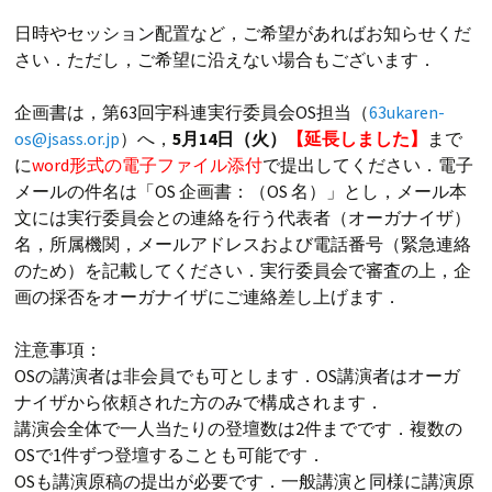
日時やセッション配置など，ご希望があればお知らせくだ
さい．ただし，ご希望に沿えない場合もございます．
企画書は，第63回宇科連実行委員会OS担当（
63ukaren-
os@jsass.or.jp
）へ，
5月14日（火）
【延長しました】
まで
に
word形式の電子ファイル添付
で提出してください．電子
メールの件名は「OS 企画書：（OS 名）」とし，メール本
文には実行委員会との連絡を行う代表者（オーガナイザ）
名，所属機関，メールアドレスおよび電話番号（緊急連絡
のため）を記載してください．実行委員会で審査の上，企
画の採否をオーガナイザにご連絡差し上げます．
注意事項：
OSの講演者は非会員でも可とします．OS講演者はオーガ
ナイザから依頼された方のみで構成されます．
講演会全体で一人当たりの登壇数は2件までです．複数の
OSで1件ずつ登壇することも可能です．
OSも講演原稿の提出が必要です．一般講演と同様に講演原