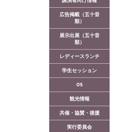
講演者向け情報
広告掲載（五十音
順）
展示出展（五十音
順）
レディースランチ
学生セッション
OS
OS
観光情報
共催・協賛・後援
実行委員会