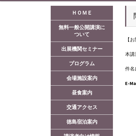
ＨＯＭＥ
無料一般公開講演に
無料一
ついて
【お
出展機関セミナー
無料一
本講
の入場
プログラム
件名
会場施設案内
E-Ma
昼食案内
交通アクセス
徳島宿泊案内