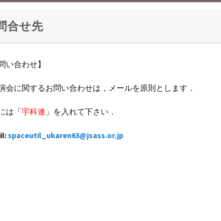
問合せ先
般公開講演内
容
問い合わせ】
般公開講演へ
演会に関するお問い合わせは，メールを原則とします．
方法について
には「
宇科連
」を入れて下さい．
il:
spaceutil_ukaren63@jsass.or.jp