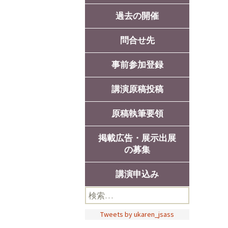
過去の開催
問合せ先
事前参加登録
講演原稿投稿
原稿執筆要領
掲載広告・展示出展
広告
の募集
展示
講演申込み
検
索:
Tweets by ukaren_jsass