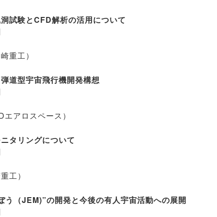
洞試験とCFD解析の活用について
10日
川崎重工）
る弾道型宇宙飛行機開発構想
22日
Dエアロスペース）
モニタリングについて
24日
菱重工）
ぼう（JEM)”の開発と今後の有人宇宙活動への展開
23日