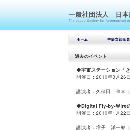
一般社団法人 日本
The Japan Society for Aeronautical
メインメニュー
メインコンテンツへ移動
サブコンテンツへ移動
ホーム
中部支部役員
過去のイベント
◆宇宙ステーション「
開催日：2010年3月
講演者：久保田 伸幸
◆Digital Fly-by
開催日：2010年1月
講演者：増子 洋一郎