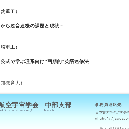
三菱重工）
機から超音速機の課題と現状～
26日
川崎重工）
公式で学ぶ理系向け“画期的”英語速修法
4日
愛知教育大）
航空宇宙学会 中部支部
事務局連絡先：
 and Space Sciences,Chubu Branch
日本航空宇宙学会
chubu"at"jsas
Copyright 2013 The Jap