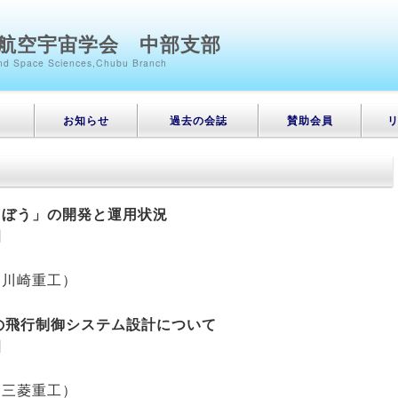
航空宇宙学会 中部支部
 and Space Sciences,Chubu Branch
お知らせ
過去の会誌
賛助会員
きぼう」の開発と運用状況
26日
（川崎重工）
-Wireの飛行制御システム設計について
22日
（三菱重工）