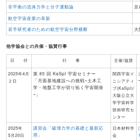
非平衡の流体力学と分子運動論
京
航空宇宙産業の革新
若手研究者のための航空宇宙分野横断
大
他学協会との共催・協賛行事
日 付
行 事
主催/協賛
第 85 回 KaSpI 宇宙セミナー
2025年4月
関西宇宙イ
「月面基地建設への挑戦~土木工
２日
ニシアティ
学・地盤工学が切り拓く宇宙開発
ブ(KaSpI)/
~」
大阪公立大
学宇宙科学
技術研究セ
ンター
講習会「破壊力学の基礎と最新応
2025年
⽇本材料学
用」
5⽉20⽇
会