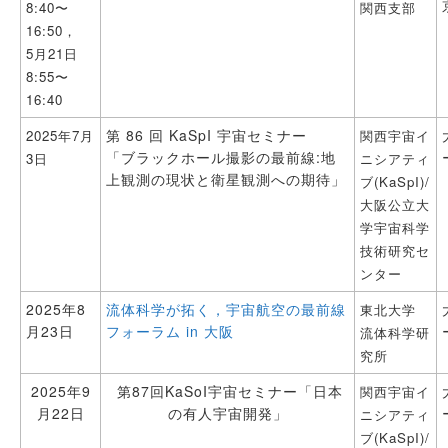
8:40〜
関⻄⽀部
16:50，
5⽉21⽇
8:55〜
16:40
第 86 回 KaSpI 宇宙セミナー
2025年7月
関西宇宙イ
「ブラックホール撮影の最前線:地
3日
ニシアティ
上観測の現状と衛星観測への期待」
ブ(KaSpI)/
大阪公立大
学宇宙科学
技術研究セ
ンター
2025年8
流体科学が拓く，宇宙航空の最前線
東北大学
月23日
フォーラム in 大阪
流体科学研
究所
2025年9
第87回KaSoI宇宙セミナー「日本
関西宇宙イ
月22日
の有人宇宙開発」
ニシアティ
ブ(KaSpI)/