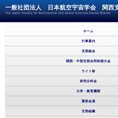
一般社団法人 日本航空宇宙学会 関西
The Japan Society for Aeronautical and Space Sciences,Kansai Branch
メインメニュー
メインコンテンツへ移動
サブコンテンツへ移動
ホーム
行事案内
支部総会
関西・中部支部合同秋期大会
ライト祭
研究分科会
大学・教育機関
賛助会員
支部組織