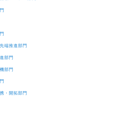
門
門
先端推進部門
進部門
機部門
門
携・開拓部門