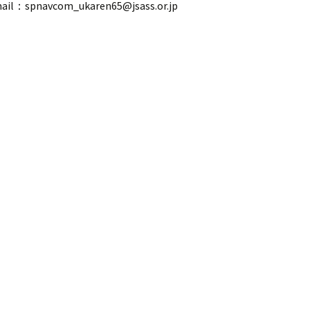
ail：spnavcom_ukaren65@jsass.or.jp
OSの紹介
の提案募集
セッション