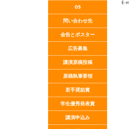
E-m
OS
各
問い合わせ先
OS
会告とポスター
広告募集
講演原稿投稿
原稿執筆要領
若手奨励賞
学生優秀発表賞
講演申込み
一般