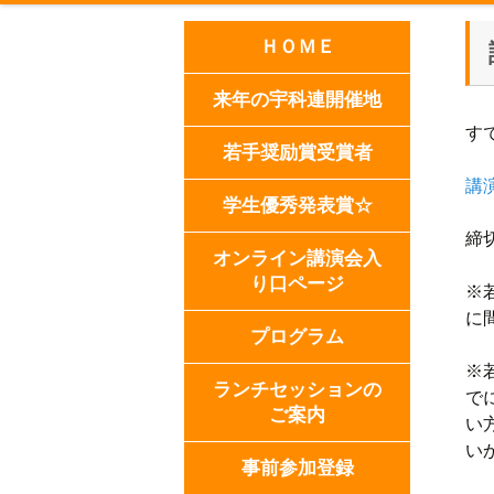
ＨＯＭＥ
来年の宇科連開催地
す
若手奨励賞受賞者
講
学生優秀発表賞☆
締切
オンライン講演会入
り口ページ
※
に
プログラム
※
ランチセッションの
で
ご案内
い
い
事前参加登録