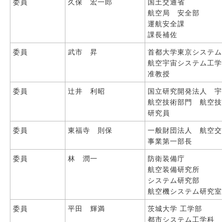
委員
久保 宏一郎
国土交通省
航空局 安全部
運航安全課
課長補佐
委員
武市 昇
首都大学東京システ
航空宇宙システム工
准教授
委員
辻井 利昭
国立研究開発法人 
航空技術部門 航空
研究員
委員
東福寺 則保
一般財団法人 航空
事業第一部長
委員
林 潤一
防衛装備庁
航空装備研究所
システム研究部
航空機システム研究
委員
平田 輝満
茨城大学 工学部
都市システム工学科