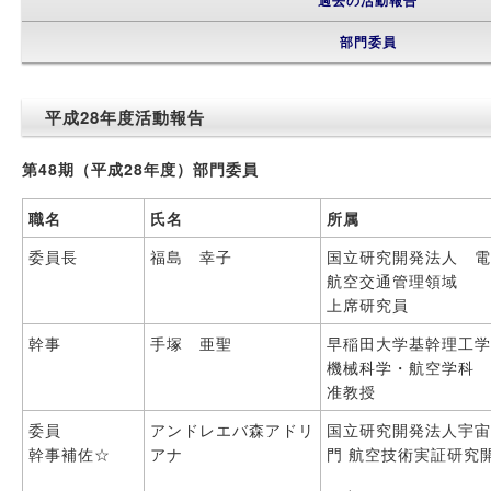
過去の活動報告
部門委員
平成28年度活動報告
第
48
期（平成
28
年度）部門委員
職名
氏名
所属
委員長
福島 幸子
国立研究開発法人 
航空交通管理領域
上席研究員
幹事
手塚 亜聖
早稲田大学基幹理工
機械科学・航空学科
准教授
委員
アンドレエバ森アドリ
国立研究開発法人宇
幹事補佐☆
アナ
門 航空技術実証研究