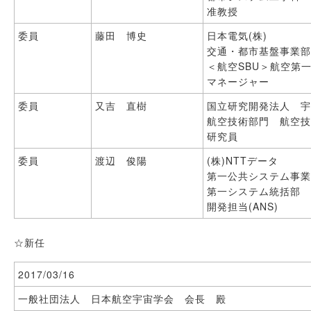
准教授
委員
藤田 博史
日本電気(株)
交通・都市基盤事業部(T
＜航空SBU＞航空第
マネージャー
委員
又吉 直樹
国立研究開発法人 
航空技術部門 航空
研究員
委員
渡辺 俊陽
(株)NTTデータ
第一公共システム事
第一システム統括部
開発担当(ANS)
☆新任
2017/03/16
一般社団法人 日本航空宇宙学会 会長 殿