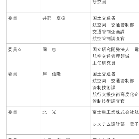
研究員
委員
井部 夏樹
国土交通省
航空局 交通管制部
交通管制企画課
航空管制調査官
委員☆
岡 恵
国立研究開発法人 
航空交通管理領域
主任研究員
委員
岸 信隆
国土交通省
航空局 交通管制部
管制技術課
航行支援技術高度化
管制技術調査官
委員
北 光一
富士重工業株式会社
システム設計部 電