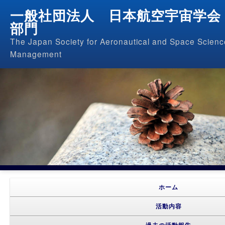
一般社団法人 日本航空宇宙学会
部門
The Japan Society for Aeronautical and Space Science
Management
メインメニュー
メインコンテンツへ移動
サブコンテンツへ移動
ホーム
活動内容