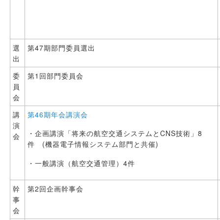
選
第47期部門委員選出
出
委
第1回部門委員会
員
会
講
第46期年会講演会
演
・企画講演「将来の航空交通システムとCNS技術」8
会
件 (機器電子情報システム部門と共催)
・一般講演（航空交通管理）4件
幹
第2回企画幹事会
事
会