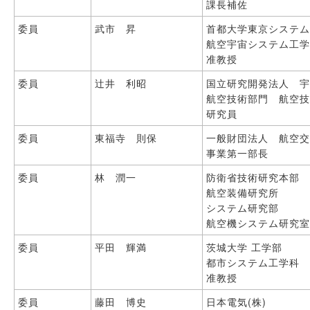
課長補佐
委員
武市 昇
首都大学東京システ
航空宇宙システム工
准教授
委員
辻井 利昭
国立研究開発法人 
航空技術部門 航空
研究員
委員
東福寺 則保
一般財団法人 航空
事業第一部長
委員
林 潤一
防衛省技術研究本部
航空装備研究所
システム研究部
航空機システム研究
委員
平田 輝満
茨城大学 工学部
都市システム工学科
准教授
委員
藤田 博史
日本電気(株)