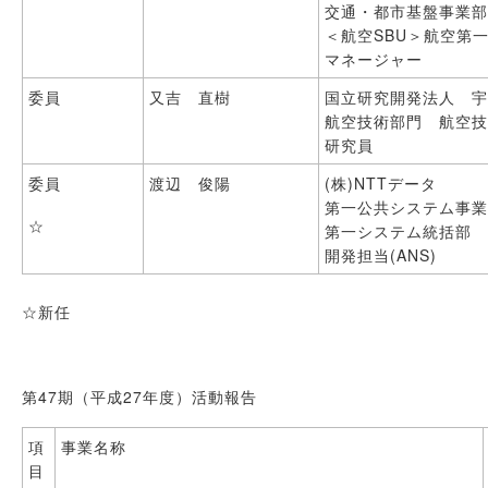
交通・都市基盤事業部(T
＜航空SBU＞航空第
マネージャー
委員
又吉 直樹
国立研究開発法人 
航空技術部門 航空
研究員
委員
渡辺 俊陽
(株)NTTデータ
第一公共システム事
☆
第一システム統括部
開発担当(ANS)
☆新任
第47期（平成27年度）活動報告
項
事業名称
目