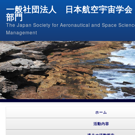
一般社団法人 日本航空宇宙学会
部門
The Japan Society for Aeronautical and Space Science
Management
メインメニュー
メインコンテンツへ移動
サブコンテンツへ移動
ホーム
活動内容