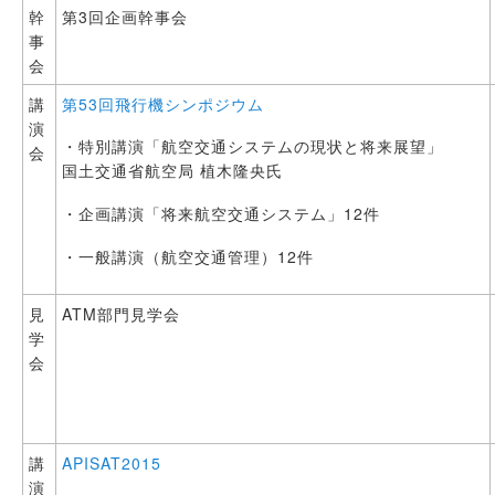
幹
第3回企画幹事会
事
会
講
第53回飛行機シンポジウム
演
・特別講演「航空交通システムの現状と将来展望」
会
国土交通省航空局 植木隆央氏
・企画講演「将来航空交通システム」12件
・一般講演（航空交通管理）12件
見
ATM部門見学会
学
会
講
APISAT2015
演