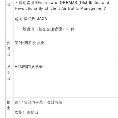
・特別講演“Overview of DREAMS (Distributed and
会
Revolutionarily Efficient Air-traffic Management”
越岡 康弘氏 JAXA
・一般講演（航空交通管理）16件
委
第2回部門委員会
員
会
見
ATM部門見学会
学
会
提
第47期部門事業／会計報告
出
次期計画提出