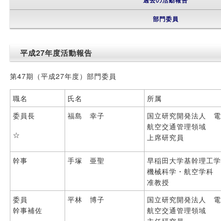
過去の活動報告
部門委員
平成27年度活動報告
第47期（平成27年度）部門委員
職名
氏名
所属
委員長
福島 幸子
国立研究開発法人 
航空交通管理領域
☆
上席研究員
幹事
手塚 亜聖
早稲田大学基幹理工
機械科学・航空学科
准教授
委員
平林 博子
国立研究開発法人 
幹事補佐
航空交通管理領域