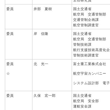
主任研究員
委員
井部 夏樹
国土交通省
航空局 交通管制部
交通管制企画課
航空管制調査官
委員
岸 信隆
国土交通省
航空局 交通管制部
管制技術課
航行支援技術高度化
管制技術調査官
委員
北 光一
富士重工業株式会社
☆
航空宇宙カンパニー
システム設計部 電
委員
久保 宏一郎
国土交通省
航空局 安全部
運航安全課