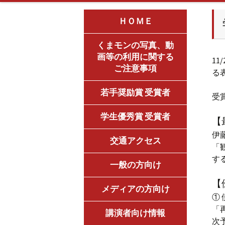
ＨＯＭＥ
くまモンの写真、動
画等の利用に関する
1
ご注意事項
る
若手奨励賞 受賞者
受
学生優秀賞 受賞者
【
伊
交通アクセス
「
す
一般の方向け
【
メディアの方向け
① 
「
講演者向け情報
次