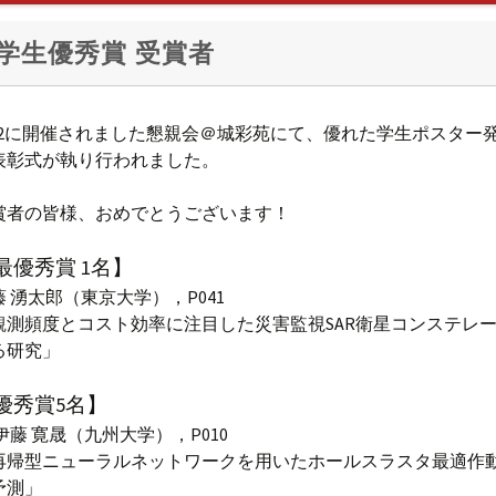
学生優秀賞 受賞者
1/2に開催されました懇親会＠城彩苑にて、優れた学生ポスター
表彰式が執り行われました。
賞者の皆様、おめでとうございます！
最優秀賞 1名】
藤 湧太郎（東京大学），P041
観測頻度とコスト効率に注目した災害監視SAR衛星コンステレ
る研究」
優秀賞5名】
伊藤 寛晟（九州大学），P010
再帰型ニューラルネットワークを用いたホールスラスタ最適作
予測」