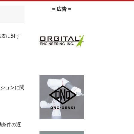
＝広告＝
発表に対す
ーションに関
動条件の逐