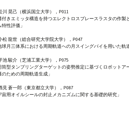
 松川 晃己（横浜国立大学），P011
溝付きエミッタ構造を持つエレクトロスプレースラスタの作製
ム特性評価」
 小松 龍世（総合研究大学院大学），P047
地球月三体系における周期軌道への月スイングバイを用いた軌
 平池 駿介（芝浦工業大学），P075
円筒型タンブリングターゲットの姿勢推定に基づくロボットア
獲のための周期軌道生成」
 酒見 蒼一郎（東京都立大学），P087
宇宙用オイルシールの封止メカニズムに関する基礎的研究」