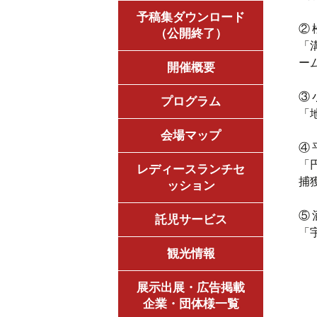
予稿集ダウンロード
②
（公開終了）
「
ー
開催概要
③
プログラム
「
会場マップ
④
「
レディースランチセ
捕
ッション
⑤
託児サービス
「
観光情報
展示出展・広告掲載
企業・団体様一覧