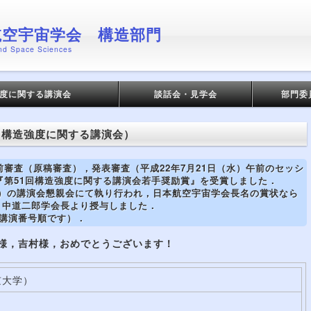
航空宇宙学会 構造部門
and Space Sciences
度に関する講演会
談話会・見学会
部門委
回 構造強度に関する講演会）
前審査（原稿審査），発表審査（平成22年7月21日（水）午前のセッシ
『第51回構造強度に関する講演会若手奨励賞』を受賞しました．
（木）の講演会懇親会にて執り行われ，日本航空宇宙学会長名の賞状なら
 中道二郎学会長より授与しました．
講演番号順です）．
様，吉村様，おめでとうございます！
京大学）