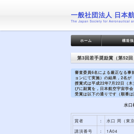
一般社団法人 日本
The Japan Society for Aeronautical 
メインメニュー
メインコンテンツへ移動
サブコンテンツへ移動
ホーム
構造強
第3回若手奨励賞（第52
審査委員6名による厳正なる事
ョンにて実施）の結果，2名が
授賞式は平成22年7月22日
びに副賞を，日本航空宇宙学会
受賞は以下の通りです（順番は
水口
賞者
：
水口 周（東
講演番号
：
1A04