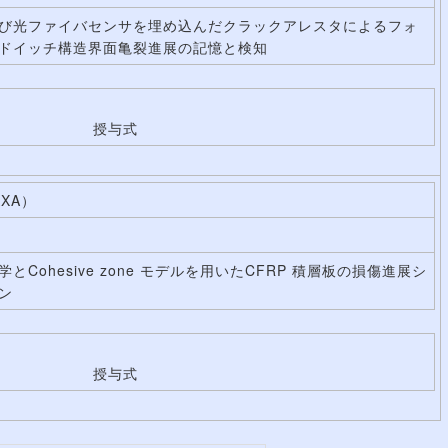
び光ファイバセンサを埋め込んだクラックアレスタによるフォ
ドイッチ構造界面亀裂進展の記憶と検知
授与式
XA）
とCohesive zone モデルを用いたCFRP 積層板の損傷進展シ
ン
授与式