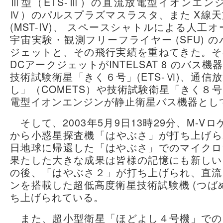
Ⅲ型（ETS-Ⅲ）の直流放電型イオンエンジ
Ⅳ）のパルスプラズマスラスタ、また X線
(MST-IV)、 スペースシャトルによる人工オ
宇宙実験・観測フリーフライヤー (SFU) 
ジェットと、その飛行実績を重ねてきた。そ
DCアークジェットがINTELSAT 8 のバス
技術試験衛星「きく６号」(ETS-Ⅵ)、通信
し」（COMETS）や技術試験衛星「きく８号」
電型イオンエンジンが静止衛星バス機器とし
そして、2003年5月9日13時29分、M-V
から小惑星探査機「はやぶさ」が打ち上げられた
日地球に帰還した「はやぶさ」でのマイクロ
果たした大きな成果は皆様の記憶にも新しい
の後、「はやぶさ２」が打ち上げられ、直流
ンを搭載した超低高度衛星技術試験機 (つばめ
ち上げられている。
また、超小型衛星「ほどよし４号機」での