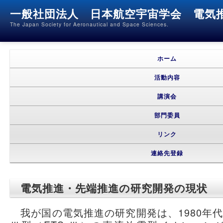
一般社団法人 日本航空宇宙学会 電気
The Japan Society for Aeronautical and Space Sciences.
メインメニュー
メインコンテンツへ移動
サブコンテンツへ移動
ホーム
活動内容
講演会
部門委員
リンク
連絡先登録
電気推進・先端推進の研究開発の現状
我が国の電気推進の研究開発は、1980年