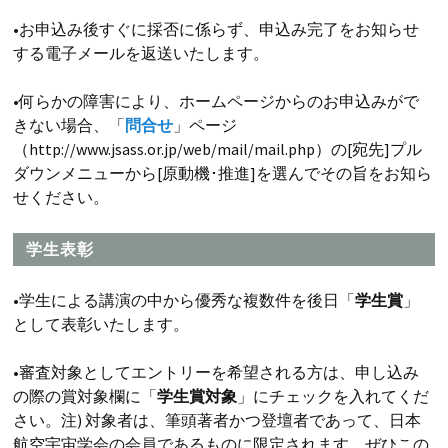
•お申込み後すぐに採否に係らず、申込み完了をお知らせ
する電子メールを返送いたします。
•何らかの障害により、ホームページからのお申込みがで
きない場合、「
問合せ
」ページ
（http://www.jsass.or.jp/web/mail/mail.php）の[宛先]プル
ダウンメニューから[原動機･推進]を選んでその旨をお知ら
せください。
学生表彰
•学生による講演の中から優秀な複数件を後日「
学生賞
」
として表彰いたします。
•審査対象としてエントリーを希望される方は、申し込み
の際の賞対象欄に「
学生賞対象
」にチェックを入れてくだ
さい。注) 対象者は、筆頭著者かつ登壇者であって、日本
航空宇宙学会の会員であるものに限定されます。ぜひこの